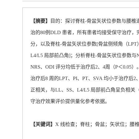
【摘要】
目的：探讨脊柱-骨盆矢状位参数与腰椎退变
治的80例DLD 患者，所有患者均接受保守治疗，完
分，以及脊柱-骨盆矢状位参数[骨盆侧倾角（LPT
L4/L5 局部前凸角]；分析脊柱-骨盆矢状位参数与
NRS、ODI 评分均低于治疗后2、4周（P＜0.05）
治疗后8 周的LPT、PI、PT、SVA 均小于治疗后2、
正相关，与LL、SS、L4/L5 局部前凸角呈负相
守治疗效果评价提供量化参考依据。
【关键词】
X 线检查；脊柱；骨盆；矢状位；腰