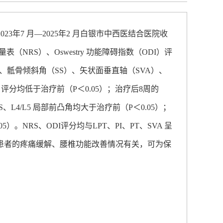
年7 月—2025年2 月白银市中西医结合医院收
NRS）、Oswestry 功能障碍指数（ODI）评
）、骶骨倾斜角（SS）、矢状面垂直轴（SVA）、
I 评分均低于治疗前（P＜0.05）；治疗后8周的
S、L4/L5 局部前凸角均大于治疗前（P＜0.05）；
05）。NRS、ODI评分均与LPT、PI、PT、SVA 呈
守治疗患者的疼痛缓解、腰椎功能改善情况有关，可为保