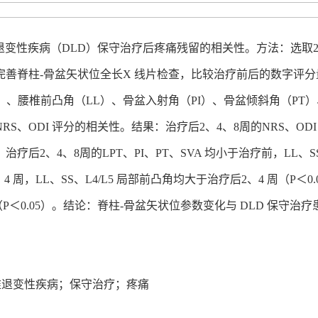
性疾病（DLD）保守治疗后疼痛残留的相关性。方法：选取2023
善脊柱-骨盆矢状位全长X 线片检查，比较治疗前后的数字评分量表（
）、腰椎前凸角（LL）、骨盆入射角（PI）、骨盆倾斜角（PT
NRS、ODI 评分的相关性。结果：治疗后2、4、8周的NRS、OD
。治疗后2、4、8周的LPT、PI、PT、SVA 均小于治疗前，LL、S
4 周，LL、SS、L4/L5 局部前凸角均大于治疗后2、4 周（P＜0.
关（P＜0.05）。结论：脊柱-骨盆矢状位参数变化与 DLD 保
椎退变性疾病；保守治疗；疼痛