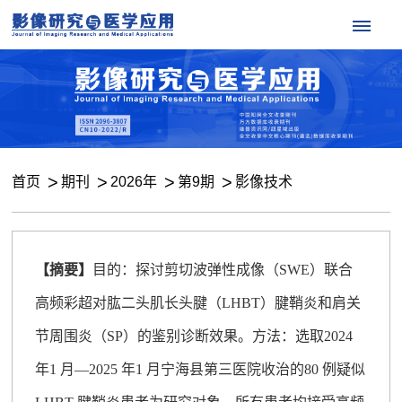
首页
期刊
2026年
第9期
影像技术
【摘要】
目的：探讨剪切波弹性成像（SWE）联合
高频彩超对肱二头肌长头腱（LHBT）腱鞘炎和肩关
节周围炎（SP）的鉴别诊断效果。方法：选取2024
年1 月—2025 年1 月宁海县第三医院收治的80 例疑似