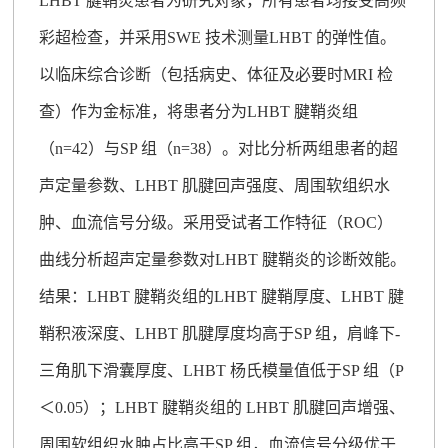
LHBT 腱鞘炎患者为研究对象，所有患者均接受高频
彩超检查，并采用SWE 技术测量LHBT 的弹性值。
以临床综合诊断（包括病史、体征及必要时MRI 检
查）作为金标准，将患者分为LHBT 腱鞘炎组
（n=42）与SP 组（n=38）。对比分析两组患者的超
声定量参数、LHBT 肌腱回声强度、周围软组织水
肿、血流信号分级。采用受试者工作特征（ROC）
曲线分析超声定量参数对LHBT 腱鞘炎的诊断效能。
结果：LHBT 腱鞘炎组的LHBT 腱鞘厚度、LHBT 腱
鞘积液深度、LHBT 肌腱厚度均高于SP 组，肩峰下-
三角肌下滑囊厚度、LHBT 杨氏模量值低于SP 组（P
＜0.05）；LHBT 腱鞘炎组的 LHBT 肌腱回声增强、
周围软组织水肿占比高于SP 组，血流信号分级优于