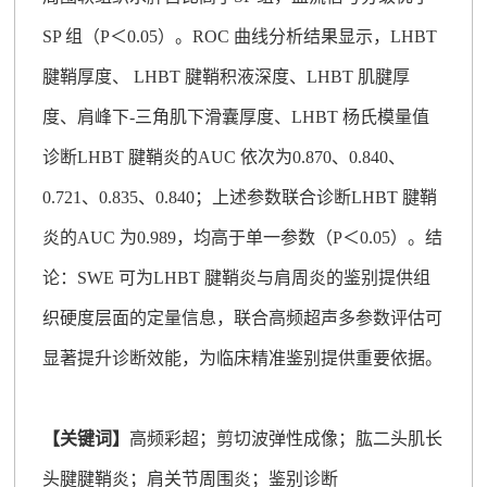
SP 组（P＜0.05）。ROC 曲线分析结果显示，LHBT
腱鞘厚度、 LHBT 腱鞘积液深度、LHBT 肌腱厚
度、肩峰下-三角肌下滑囊厚度、LHBT 杨氏模量值
诊断LHBT 腱鞘炎的AUC 依次为0.870、0.840、
0.721、0.835、0.840；上述参数联合诊断LHBT 腱鞘
炎的AUC 为0.989，均高于单一参数（P＜0.05）。结
论：SWE 可为LHBT 腱鞘炎与肩周炎的鉴别提供组
织硬度层面的定量信息，联合高频超声多参数评估可
显著提升诊断效能，为临床精准鉴别提供重要依据。
【关键词】
高频彩超；剪切波弹性成像；肱二头肌长
头腱腱鞘炎；肩关节周围炎；鉴别诊断